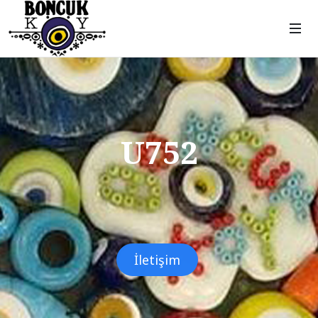
U752
İletişim