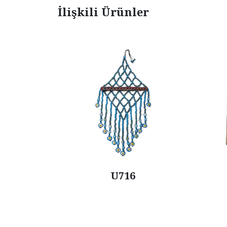
İlişkili Ürünler
U752-2