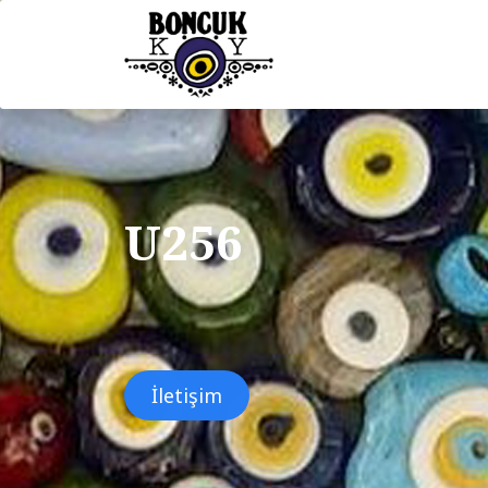
U256
İletişim