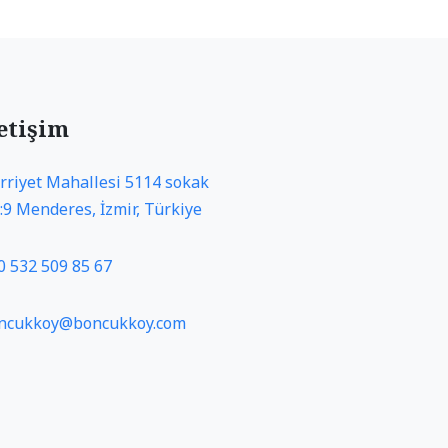
letişim
rriyet Mahallesi 5114 sokak
:9 Menderes, İzmir, Türkiye
0 532 509 85 67
ncukkoy@boncukkoy.com