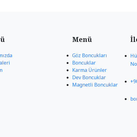
ü
Menü
İ
mızda
Göz Boncukları
Hü
aleri
Boncuklar
No
im
Karma Ürünler
Dev Boncuklar
+9
Magnetli Boncuklar
bo