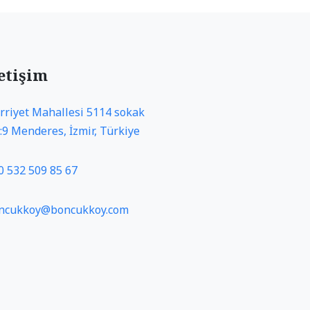
letişim
rriyet Mahallesi 5114 sokak
:9 Menderes, İzmir, Türkiye
0 532 509 85 67
ncukkoy@boncukkoy.com