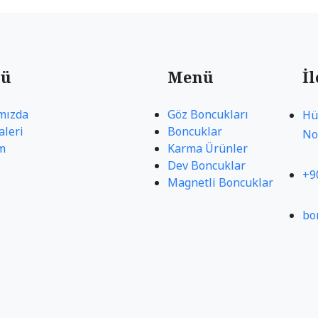
ü
Menü
İ
mızda
Göz Boncukları
Hü
aleri
Boncuklar
No
im
Karma Ürünler
Dev Boncuklar
+9
Magnetli Boncuklar
bo