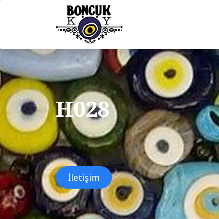
H028
İletişim