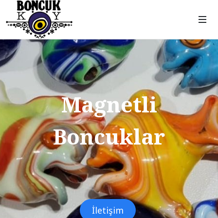
Magnetli
Boncuklar
İletişim